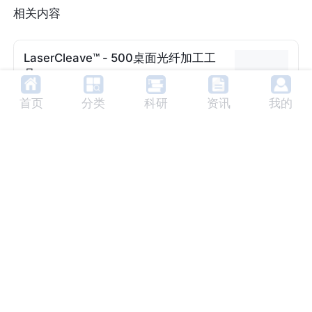
相关内容
LaserCleave™ - 500桌面光纤加工工
具
厂家：
OpTek Systems
首页
分类
科研
资讯
我的
LaserCleave™生产工具基于自1990年代中期
以来用于光纤组件性能关键、大批量生产的技
术。LaserCleave™ - 500是一款桌面光纤加工
电源:
单相，0.5kVA
冷却方式:
空气冷却
工具，专为光学互连生产设计，具有紧凑性和
视觉选项:
可选摄像头
碎片容量:
容量收集>1M光
高效生产能力。
纤碎片
尺寸(宽x深x高):
190x500x
145mm
LASERCLEAVE™ - 1500桌面光纤加工
工具
厂家：
OpTek Systems
LASERCLEAVE™ - 1500是一款用于光纤互连
生产的桌面型光纤加工工具，专为现有和新一