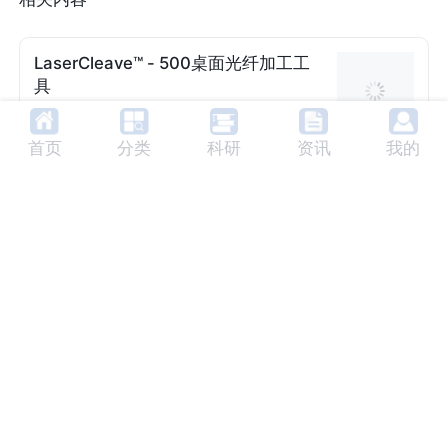
LaserCleave™ - 500桌面光纤加工工
具
厂家：
OpTek Systems
LaserCleave™生产工具基于自1990年代中期
首页
分类
科研
资讯
我的
以来用于光纤组件性能关键、大批量生产的技
术。LaserCleave™ - 500是一款桌面光纤加工
电源:
单相，0.5kVA
冷却方式:
空气冷却
工具，专为光学互连生产设计，具有紧凑性和
视觉选项:
可选摄像头
碎片容量:
容量收集>1M光
高效生产能力。
纤碎片
尺寸(宽x深x高):
190x500x
145mm
LASERCLEAVE™ - 1500桌面光纤加工
工具
厂家：
OpTek Systems
LASERCLEAVE™ - 1500是一款用于光纤互连
生产的桌面型光纤加工工具，专为现有和新一
代光学互连器件的生产而设计，旨在提高性