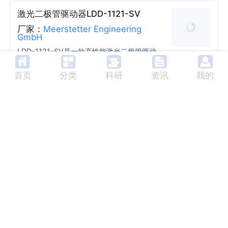
激光二极管驱动器LDD-1121-SV
厂家：
Meerstetter Engineering
GmbH
LDD-1121-SV是一款高性能激光二极管驱动
器，支持低纹波连续波（CW）和脉冲模式操
作，适用于精密驱动激光二极管。
首页
分类
科研
资讯
我的
供电电压:
27V
供电电流（DC）:
12A
输出电流:
18.5A
输出电压:
0-15V
系统基板温度:
<50°C
激光二极管驱动器LDD-1124
厂家：
Meerstetter Engineering
GmbH
LDD-1124是一款创新的激光二极管驱动器，
能够以高精度电流源驱动激光二极管，支持连
续和调制操作。其可选的激光功率测量电路
供电电压:
11.5-26.5V
供电电流（直流）:
4A (On
（光电二极管输入）使其也可作为激光功率控
Board F
输出电流:
0-1.5A
输出电压:
0-15V
制器使用。
use)