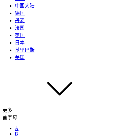
中国大陆
德国
丹麦
法国
英国
日本
基里巴斯
美国
更多
首字母
A
B