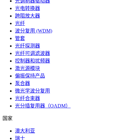
光调制器驱动器
光电转换器
跨阻放大器
光纤
波分复用 (WDM)
管套
光纤探测器
光纤可调滤波器
控制器和扰频器
激光源模块
偏振保持产品
泵合器
微光学波分复用
光纤合束器
光分插复用器（OADM）
国家
澳大利亚
瑞士