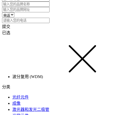
提交
已选
波分复用 (WDM)
分类
光纤元件
成像
激光器和发光二极管