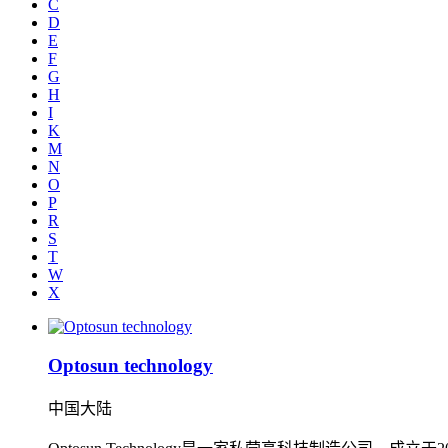
C
D
E
F
G
H
I
K
M
N
O
P
R
S
T
W
X
Optosun technology
中国大陆