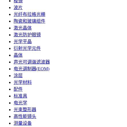
棱镜
波片
光纤布拉格光栅
陶瓷和玻璃组件
激光晶体
激光防护眼镜
光学平晶
衍射光学元件
晶体
声光可调谐滤波器
电光调制器(EOM)
涂层
光学材料
配件
标准具
电光学
光束整形器
高性能镜头
测量设备