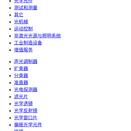
光学元件
测试和测量
其它
光机械
运动控制
非激光光源与照明系统
工业制造设备
增值服务
声光调制器
扩束器
分束器
准直器
光电探测器
滤光片
光学透镜
光学反射镜
光学窗口片
偏振光学元件