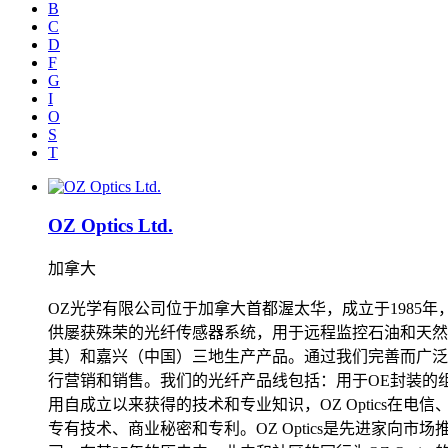
B
C
D
F
G
I
O
S
T
OZ Optics Ltd.
加拿大
OZ光学有限公司位于加拿大首都渥太华，成立于198
供屡获殊荣的光纤传感器系统，用于远程监控石油和天然气
其）和嘉兴（中国）三地生产产品。通过我们完善而广泛的
行营销和销售。我们的光纤产品线包括：用于OE封装的
用自成立以来获得的技术和专业知识，OZ Optics
专有技术、商业秘密和专利。OZ Optics是先进家