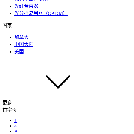
光纤合束器
光分插复用器（OADM）
国家
加拿大
中国大陆
美国
更多
首字母
1
4
A