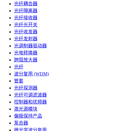
光纤耦合器
光纤隔离器
光纤接收器
光纤光开关
光纤收发器
光纤发射器
光调制器驱动器
光电转换器
跨阻放大器
光纤
波分复用 (WDM)
管套
光纤探测器
光纤可调滤波器
控制器和扰频器
激光源模块
偏振保持产品
泵合器
微光学波分复用