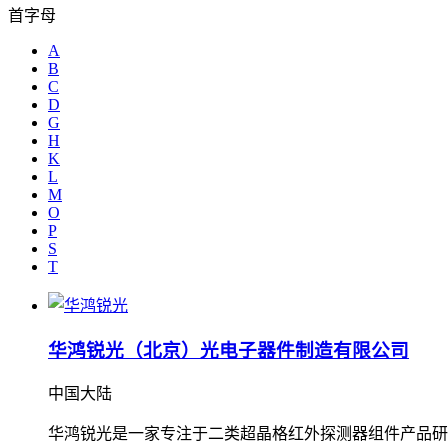
首字母
A
B
C
D
G
H
K
L
M
O
P
S
T
华鸿锐光（北京）光电子器件制造有限公司
中国大陆
华鸿锐光是一家专注于二类超晶格红外探测器组件产品研