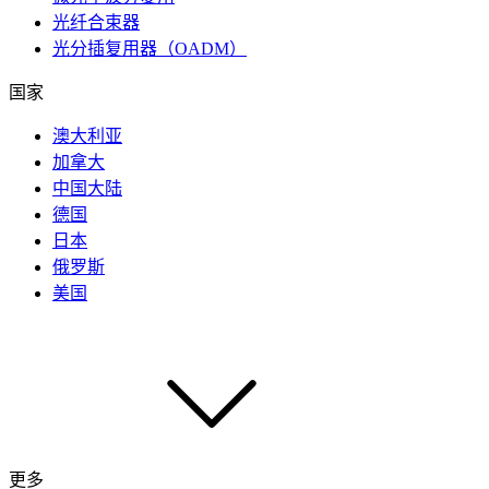
光纤合束器
光分插复用器（OADM）
国家
澳大利亚
加拿大
中国大陆
德国
日本
俄罗斯
美国
更多