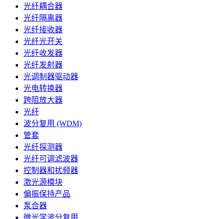
光纤耦合器
光纤隔离器
光纤接收器
光纤光开关
光纤收发器
光纤发射器
光调制器驱动器
光电转换器
跨阻放大器
光纤
波分复用 (WDM)
管套
光纤探测器
光纤可调滤波器
控制器和扰频器
激光源模块
偏振保持产品
泵合器
微光学波分复用