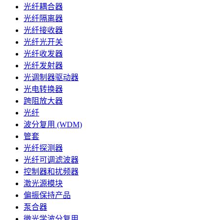
光纤耦合器
光纤隔离器
光纤接收器
光纤光开关
光纤收发器
光纤发射器
光调制器驱动器
光电转换器
跨阻放大器
光纤
波分复用 (WDM)
管套
光纤探测器
光纤可调滤波器
控制器和扰频器
激光源模块
偏振保持产品
泵合器
微光学波分复用