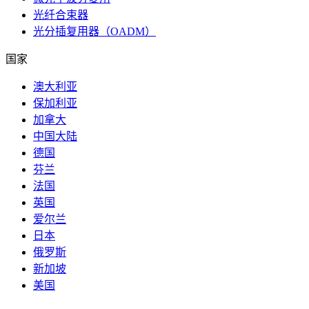
光纤合束器
光分插复用器（OADM）
国家
澳大利亚
保加利亚
加拿大
中国大陆
德国
芬兰
法国
英国
爱尔兰
日本
俄罗斯
新加坡
美国