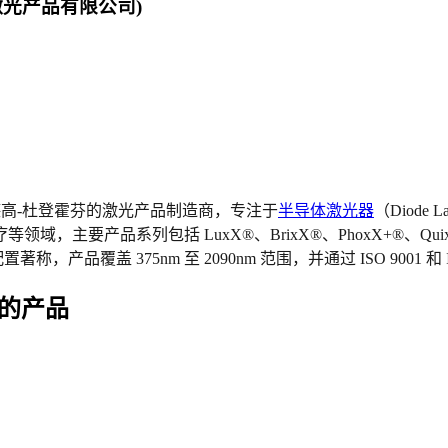
米克朗激光产品有限公司)
总部位于德国罗德高-杜登霍芬的激光产品制造商，专注于
半导体激光器
（Diode 
主要产品系列包括 LuxX®、BrixX®、PhoxX+®、Quix
品覆盖 375nm 至 2090nm 范围，并通过 ISO 9001 和 I
bH 的产品