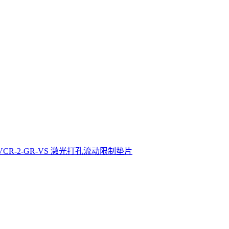
4-VCR-2-GR-VS 激光打孔流动限制垫片