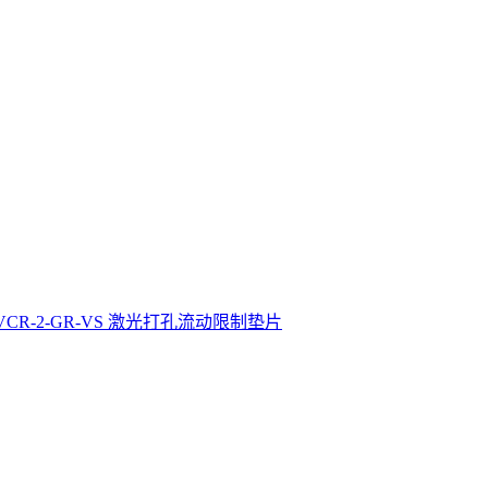
4-VCR-2-GR-VS 激光打孔流动限制垫片