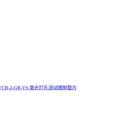
4-VCR-2-GR-VS 激光打孔流动限制垫片