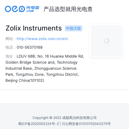
产品选型就用光电查
Zolix Instruments
中国大陆
网站：
http://www.zolix.com.cn/en/
电话：
010-56370168
地址：
LDUV 68B, No. 16 Huanke Middle Rd,
Golden Bridge Science and, Technology
Industrial Base, Zhongguancun Science
Park, Tongzhou Zone, Tongzhou District,
Beijing China(101102).
Copyright © 2022 成都禹治科技有限公司
|
蜀ICP备2022003224号-2
川公网安备51010702043370号