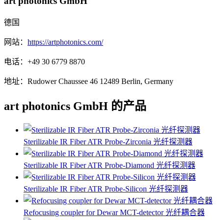
art photonics GmbH
德国
网站：
https://artphotonics.com/
电话：
+49 30 6779 8870
地址：
Rudower Chaussee 46 12489 Berlin, Germany
art photonics GmbH 的产品
Sterilizable IR Fiber ATR Probe-Zirconia 光纤探测器
Sterilizable IR Fiber ATR Probe-Diamond 光纤探测器
Sterilizable IR Fiber ATR Probe-Silicon 光纤探测器
Refocusing coupler for Dewar MCT-detector 光纤耦合器