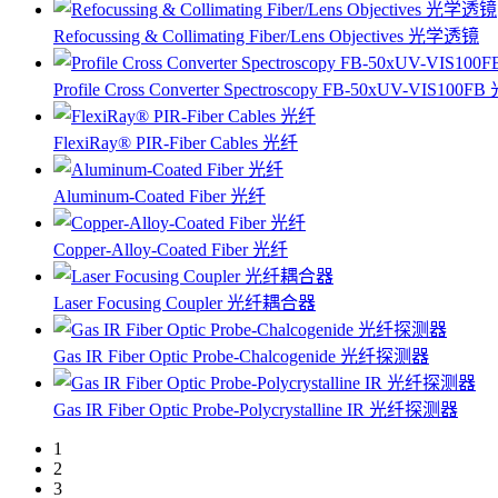
Refocussing & Collimating Fiber/Lens Objectives 光学透镜
Profile Cross Converter Spectroscopy FB-50xUV-VIS100F
FlexiRay® PIR-Fiber Cables 光纤
Aluminum-Coated Fiber 光纤
Copper-Alloy-Coated Fiber 光纤
Laser Focusing Coupler 光纤耦合器
Gas IR Fiber Optic Probe-Chalcogenide 光纤探测器
Gas IR Fiber Optic Probe-Polycrystalline IR 光纤探测器
1
2
3