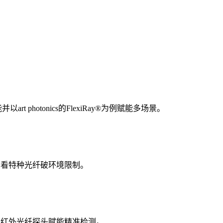
otonics的FlexiRay®为例赋能多场景。
产品看特种光纤破环境限制。
析其红外光纤探头赋能精准检测。