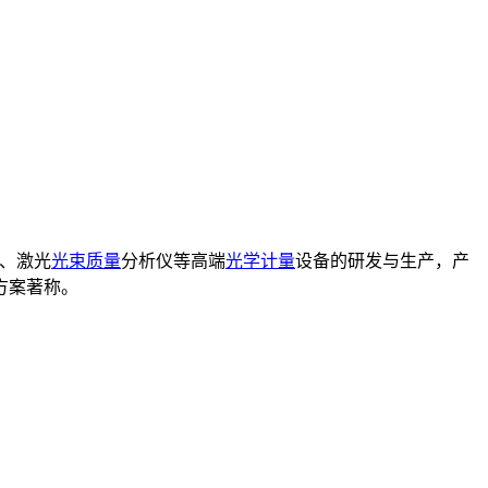
、激光
光束质量
分析仪等高端
光学计量
设备的研发与生产，产
方案著称。