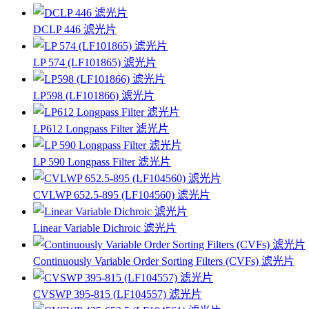
DCLP 446 滤光片
LP 574 (LF101865) 滤光片
LP598 (LF101866) 滤光片
LP612 Longpass Filter 滤光片
LP 590 Longpass Filter 滤光片
CVLWP 652.5-895 (LF104560) 滤光片
Linear Variable Dichroic 滤光片
Continuously Variable Order Sorting Filters (CVFs) 滤光片
CVSWP 395-815 (LF104557) 滤光片