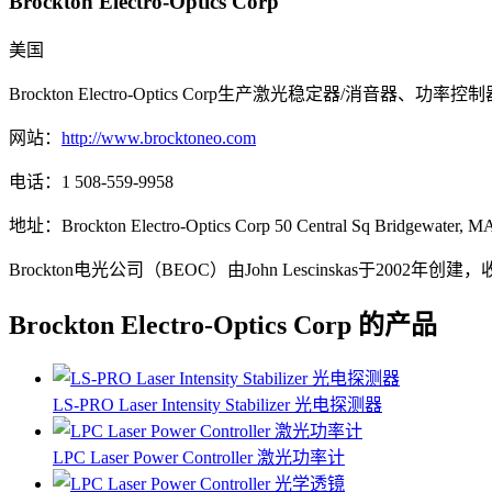
Brockton Electro-Optics Corp
美国
Brockton Electro-Optics Corp生产激光稳定器/消音器、
网站：
http://www.brocktoneo.com
电话：
1 508-559-9958
地址：
Brockton Electro-Optics Corp 50 Central Sq Bridgewater, 
Brockton电光公司（BEOC）由John Lescinskas于2
Brockton Electro-Optics Corp 的产品
LS-PRO Laser Intensity Stabilizer 光电探测器
LPC Laser Power Controller 激光功率计