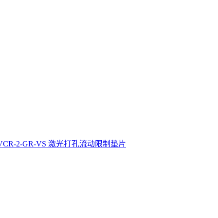
4-VCR-2-GR-VS 激光打孔流动限制垫片