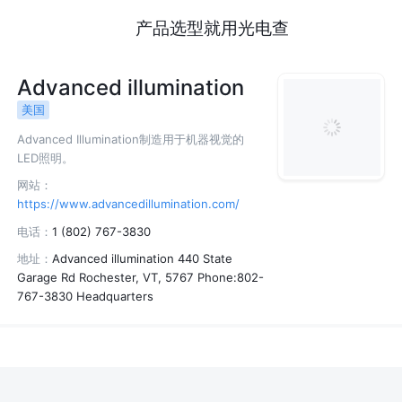
产品选型就用光电查
Advanced illumination
美国
Advanced Illumination制造用于机器视觉的
LED照明。
网站：
https://www.advancedillumination.com/
电话：
1 (802) 767-3830
地址：
Advanced illumination 440 State
Garage Rd Rochester, VT, 5767 Phone:802-
767-3830 Headquarters