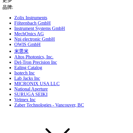
更多
品牌:
Zolix Instruments
Föhrenbach GmbH
Instrument Systems GmbH
MechOnics AG
Npi electronic GmbH
OWIS GmbH
米思米
Altos Photonics, Inc.
Del-Tron Precision Inc
Ealing Catalog
Isotech Inc
Lab Jacks Inc
MICRONIX USA LLC
National Aperture
SURUGA SEIKI
Velmex Inc
Zaber Technologies - Vancouver, BC