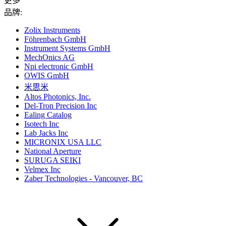
更多
品牌:
Zolix Instruments
Föhrenbach GmbH
Instrument Systems GmbH
MechOnics AG
Npi electronic GmbH
OWIS GmbH
米思米
Altos Photonics, Inc.
Del-Tron Precision Inc
Ealing Catalog
Isotech Inc
Lab Jacks Inc
MICRONIX USA LLC
National Aperture
SURUGA SEIKI
Velmex Inc
Zaber Technologies - Vancouver, BC