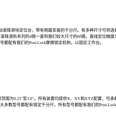
驱动滚珠滑块定位台，带有侧面安装的千分尺。有多种尺寸可供选择，
滚珠滑轨系列的4磅一直到我们较大尺寸的60磅。直线定位精度为每
配有我们的Posi-Lock摩擦锁定机构，以固定工作台。
围为0.25″至3.0″。所有装置均提供X、XY和XYZ配置，可承载
多数型号都配有锁定千分尺，所有型号都配有我们的Posi-Lo