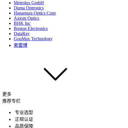
Metrolux GmbH
Duma Optronics
Hanamura Optics Corp
Axiom Optics
BHK Inc
Boston Electronics
DataRay
GouMax Technology
索雷博
更多
推荐专栏
专业选型
正规认证
品质保障