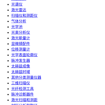
光谱仪
激光雷达
扫描仪和测距仪
气体分析
光学池
光束分析仪
激光能量计
显微镜配件
位移测量计
光学表面轮廓仪
脉冲发生器
太赫兹成像
太赫兹时域
其他分类测量仪器
三维扫描仪
光纤检测工具
脉冲诊断器件
激光扫描和测距