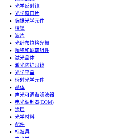
光学反射镜
光学窗口片
偏振光学元件
棱镜
波片
光纤布拉格光栅
陶瓷和玻璃组件
激光晶体
激光防护眼镜
光学平晶
衍射光学元件
晶体
声光可调谐滤波器
电光调制器(EOM)
涂层
光学材料
配件
标准具