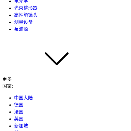
电光学
光束整形器
高性能镜头
测量设备
泵浦源
更多
国家:
中国大陆
德国
法国
英国
新加坡