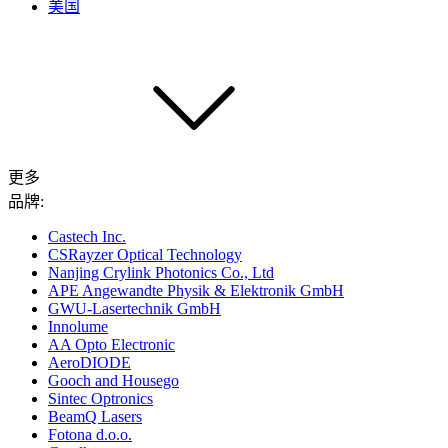
美国
更多
品牌:
Castech Inc.
CSRayzer Optical Technology
Nanjing Crylink Photonics Co., Ltd
APE Angewandte Physik & Elektronik GmbH
GWU-Lasertechnik GmbH
Innolume
AA Opto Electronic
AeroDIODE
Gooch and Housego
Sintec Optronics
BeamQ Lasers
Fotona d.o.o.