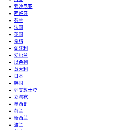
爱沙尼亚
西班牙
芬兰
法国
英国
希腊
匈牙利
爱尔兰
以色列
意大利
日本
韩国
列支敦士登
立陶宛
墨西哥
荷兰
新西兰
波兰