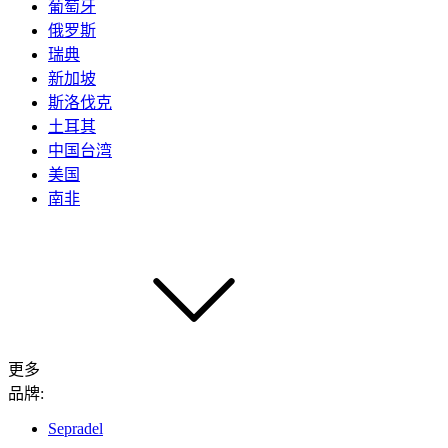
葡萄牙
俄罗斯
瑞典
新加坡
斯洛伐克
土耳其
中国台湾
美国
南非
更多
品牌:
Sepradel