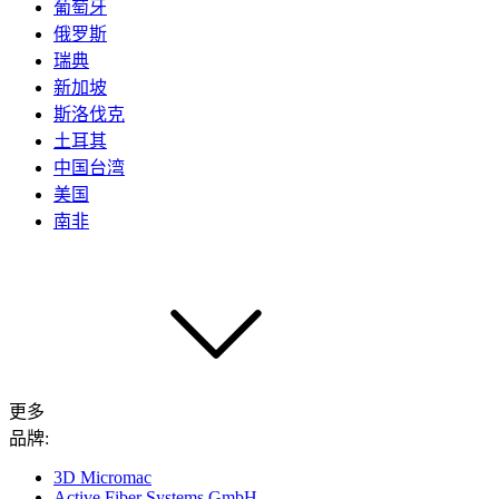
葡萄牙
俄罗斯
瑞典
新加坡
斯洛伐克
土耳其
中国台湾
美国
南非
更多
品牌:
3D Micromac
Active Fiber Systems GmbH