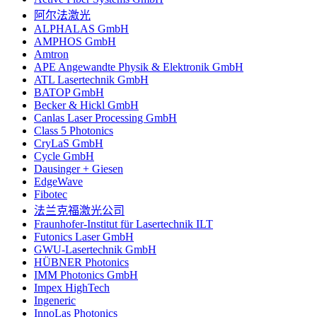
阿尔法激光
ALPHALAS GmbH
AMPHOS GmbH
Amtron
APE Angewandte Physik & Elektronik GmbH
ATL Lasertechnik GmbH
BATOP GmbH
Becker & Hickl GmbH
Canlas Laser Processing GmbH
Class 5 Photonics
CryLaS GmbH
Cycle GmbH
Dausinger + Giesen
EdgeWave
Fibotec
法兰克福激光公司
Fraunhofer-Institut für Lasertechnik ILT
Futonics Laser GmbH
GWU-Lasertechnik GmbH
HÜBNER Photonics
IMM Photonics GmbH
Impex HighTech
Ingeneric
InnoLas Photonics