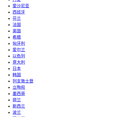
爱沙尼亚
西班牙
芬兰
法国
英国
希腊
匈牙利
爱尔兰
以色列
意大利
日本
韩国
列支敦士登
立陶宛
墨西哥
荷兰
新西兰
波兰