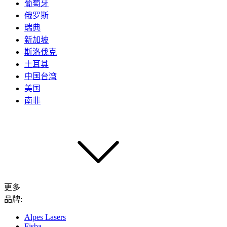
葡萄牙
俄罗斯
瑞典
新加坡
斯洛伐克
土耳其
中国台湾
美国
南非
更多
品牌:
Alpes Lasers
Fisba