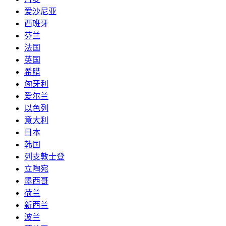
爱沙尼亚
西班牙
芬兰
法国
英国
希腊
匈牙利
爱尔兰
以色列
意大利
日本
韩国
列支敦士登
立陶宛
墨西哥
荷兰
新西兰
波兰