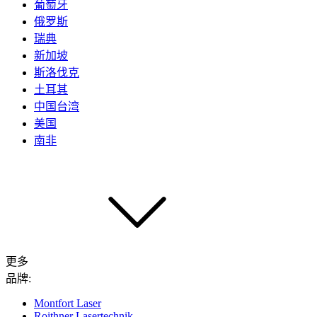
葡萄牙
俄罗斯
瑞典
新加坡
斯洛伐克
土耳其
中国台湾
美国
南非
更多
品牌:
Montfort Laser
Roithner Lasertechnik