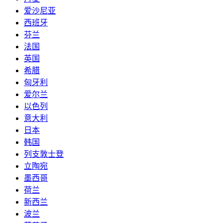
爱沙尼亚
西班牙
芬兰
法国
英国
希腊
匈牙利
爱尔兰
以色列
意大利
日本
韩国
列支敦士登
立陶宛
墨西哥
荷兰
新西兰
波兰