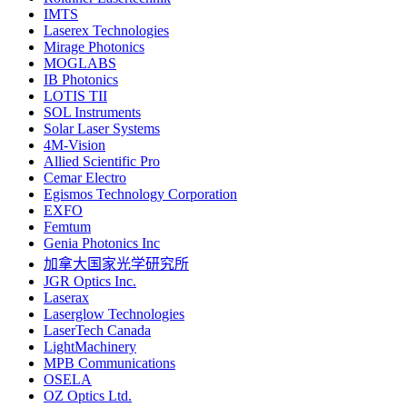
IMTS
Laserex Technologies
Mirage Photonics
MOGLABS
IB Photonics
LOTIS TII
SOL Instruments
Solar Laser Systems
4M-Vision
Allied Scientific Pro
Cemar Electro
Egismos Technology Corporation
EXFO
Femtum
Genia Photonics Inc
加拿大国家光学研究所
JGR Optics Inc.
Laserax
Laserglow Technologies
LaserTech Canada
LightMachinery
MPB Communications
OSELA
OZ Optics Ltd.