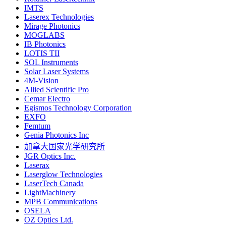
IMTS
Laserex Technologies
Mirage Photonics
MOGLABS
IB Photonics
LOTIS TII
SOL Instruments
Solar Laser Systems
4M-Vision
Allied Scientific Pro
Cemar Electro
Egismos Technology Corporation
EXFO
Femtum
Genia Photonics Inc
加拿大国家光学研究所
JGR Optics Inc.
Laserax
Laserglow Technologies
LaserTech Canada
LightMachinery
MPB Communications
OSELA
OZ Optics Ltd.