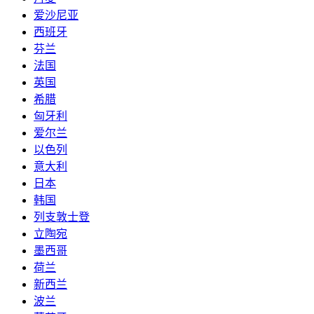
爱沙尼亚
西班牙
芬兰
法国
英国
希腊
匈牙利
爱尔兰
以色列
意大利
日本
韩国
列支敦士登
立陶宛
墨西哥
荷兰
新西兰
波兰