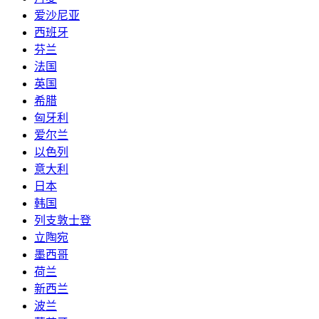
爱沙尼亚
西班牙
芬兰
法国
英国
希腊
匈牙利
爱尔兰
以色列
意大利
日本
韩国
列支敦士登
立陶宛
墨西哥
荷兰
新西兰
波兰