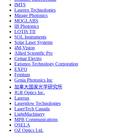
IMTS
Laserex Technologies
Mirage Photonics
MOGLABS
IB Photonics
LOTIS TII
SOL Instruments
Solar Laser Systems
4M-Vision
Allied Scientific Pro
Cemar Electro
Egismos Technology Corporation
EXFO
Femtum
Genia Photonics Inc
加拿大国家光学研究所
JGR Optics Inc.
Laserax
Laserglow Technologies
LaserTech Canada
LightMachinery
MPB Communications
OSELA
OZ Optics Ltd.