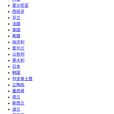
爱沙尼亚
西班牙
芬兰
法国
英国
希腊
匈牙利
爱尔兰
以色列
意大利
日本
韩国
列支敦士登
立陶宛
墨西哥
荷兰
新西兰
波兰