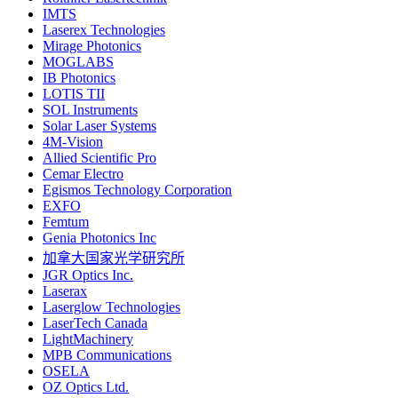
IMTS
Laserex Technologies
Mirage Photonics
MOGLABS
IB Photonics
LOTIS TII
SOL Instruments
Solar Laser Systems
4M-Vision
Allied Scientific Pro
Cemar Electro
Egismos Technology Corporation
EXFO
Femtum
Genia Photonics Inc
加拿大国家光学研究所
JGR Optics Inc.
Laserax
Laserglow Technologies
LaserTech Canada
LightMachinery
MPB Communications
OSELA
OZ Optics Ltd.