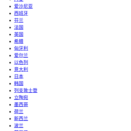
爱沙尼亚
西班牙
芬兰
法国
英国
希腊
匈牙利
爱尔兰
以色列
意大利
日本
韩国
列支敦士登
立陶宛
墨西哥
荷兰
新西兰
波兰