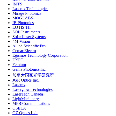
IMTS
Laserex Technologies
Mirage Photonics
MOGLABS
IB Photonics
LOTIS TII
SOL Instruments
Solar Laser Systems
4M-Vision
Allied Scientific Pro
Cemar Electro
Egismos Technology Corporation
EXFO
Femtum
Genia Photonics Inc
加拿大国家光学研究所
JGR Optics Inc.
Laserax
Laserglow Technologies
LaserTech Canada
LightMachinery
MPB Communications
OSELA
OZ Optics Ltd.