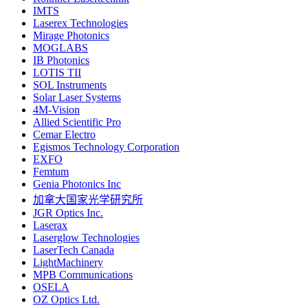
IMTS
Laserex Technologies
Mirage Photonics
MOGLABS
IB Photonics
LOTIS TII
SOL Instruments
Solar Laser Systems
4M-Vision
Allied Scientific Pro
Cemar Electro
Egismos Technology Corporation
EXFO
Femtum
Genia Photonics Inc
加拿大国家光学研究所
JGR Optics Inc.
Laserax
Laserglow Technologies
LaserTech Canada
LightMachinery
MPB Communications
OSELA
OZ Optics Ltd.