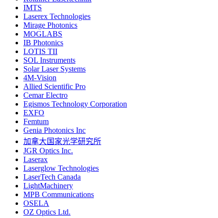
IMTS
Laserex Technologies
Mirage Photonics
MOGLABS
IB Photonics
LOTIS TII
SOL Instruments
Solar Laser Systems
4M-Vision
Allied Scientific Pro
Cemar Electro
Egismos Technology Corporation
EXFO
Femtum
Genia Photonics Inc
加拿大国家光学研究所
JGR Optics Inc.
Laserax
Laserglow Technologies
LaserTech Canada
LightMachinery
MPB Communications
OSELA
OZ Optics Ltd.