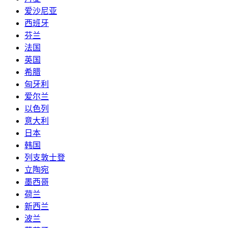
爱沙尼亚
西班牙
芬兰
法国
英国
希腊
匈牙利
爱尔兰
以色列
意大利
日本
韩国
列支敦士登
立陶宛
墨西哥
荷兰
新西兰
波兰