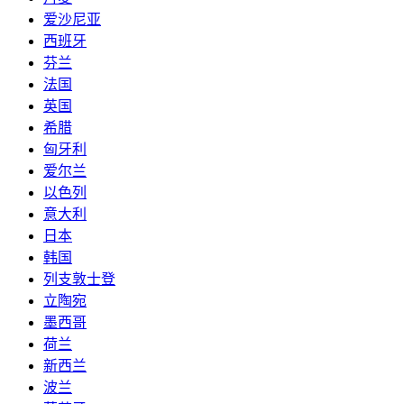
爱沙尼亚
西班牙
芬兰
法国
英国
希腊
匈牙利
爱尔兰
以色列
意大利
日本
韩国
列支敦士登
立陶宛
墨西哥
荷兰
新西兰
波兰