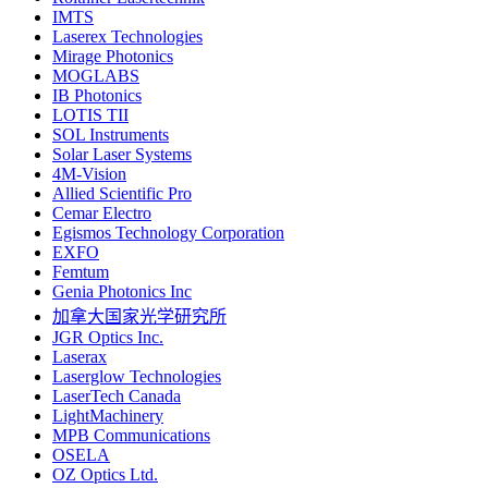
IMTS
Laserex Technologies
Mirage Photonics
MOGLABS
IB Photonics
LOTIS TII
SOL Instruments
Solar Laser Systems
4M-Vision
Allied Scientific Pro
Cemar Electro
Egismos Technology Corporation
EXFO
Femtum
Genia Photonics Inc
加拿大国家光学研究所
JGR Optics Inc.
Laserax
Laserglow Technologies
LaserTech Canada
LightMachinery
MPB Communications
OSELA
OZ Optics Ltd.