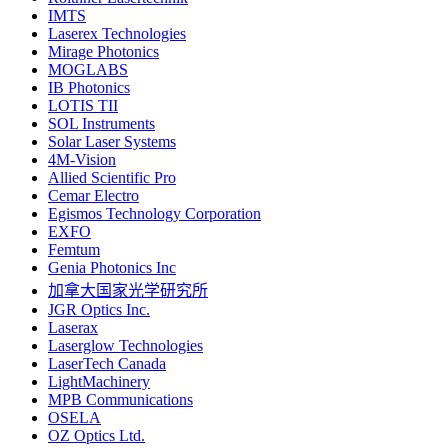
IMTS
Laserex Technologies
Mirage Photonics
MOGLABS
IB Photonics
LOTIS TII
SOL Instruments
Solar Laser Systems
4M-Vision
Allied Scientific Pro
Cemar Electro
Egismos Technology Corporation
EXFO
Femtum
Genia Photonics Inc
加拿大国家光学研究所
JGR Optics Inc.
Laserax
Laserglow Technologies
LaserTech Canada
LightMachinery
MPB Communications
OSELA
OZ Optics Ltd.