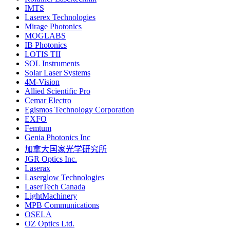
IMTS
Laserex Technologies
Mirage Photonics
MOGLABS
IB Photonics
LOTIS TII
SOL Instruments
Solar Laser Systems
4M-Vision
Allied Scientific Pro
Cemar Electro
Egismos Technology Corporation
EXFO
Femtum
Genia Photonics Inc
加拿大国家光学研究所
JGR Optics Inc.
Laserax
Laserglow Technologies
LaserTech Canada
LightMachinery
MPB Communications
OSELA
OZ Optics Ltd.