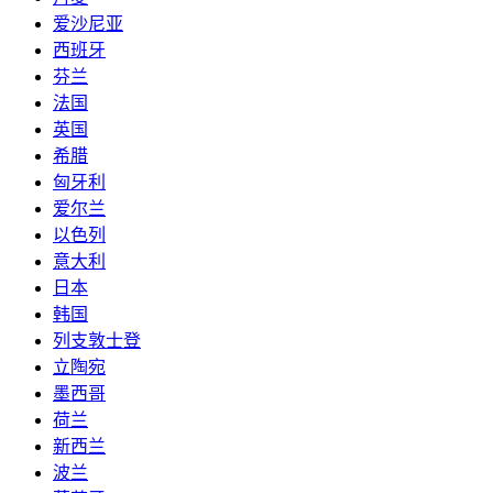
爱沙尼亚
西班牙
芬兰
法国
英国
希腊
匈牙利
爱尔兰
以色列
意大利
日本
韩国
列支敦士登
立陶宛
墨西哥
荷兰
新西兰
波兰