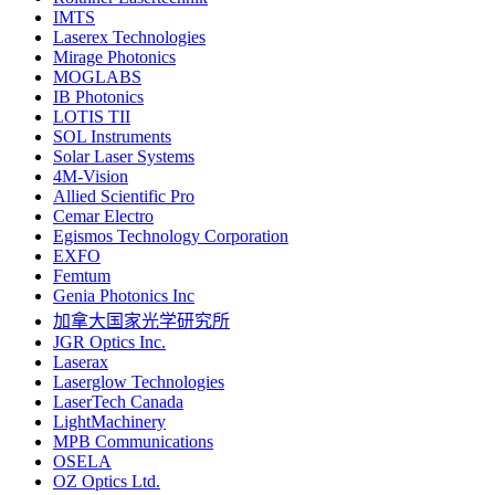
IMTS
Laserex Technologies
Mirage Photonics
MOGLABS
IB Photonics
LOTIS TII
SOL Instruments
Solar Laser Systems
4M-Vision
Allied Scientific Pro
Cemar Electro
Egismos Technology Corporation
EXFO
Femtum
Genia Photonics Inc
加拿大国家光学研究所
JGR Optics Inc.
Laserax
Laserglow Technologies
LaserTech Canada
LightMachinery
MPB Communications
OSELA
OZ Optics Ltd.