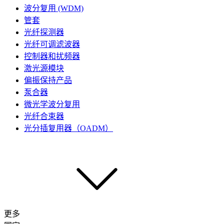
波分复用 (WDM)
管套
光纤探测器
光纤可调滤波器
控制器和扰频器
激光源模块
偏振保持产品
泵合器
微光学波分复用
光纤合束器
光分插复用器（OADM）
更多