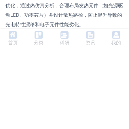
优化，通过热仿真分析，合理布局发热元件（如光源驱
动LED、功率芯片）并设计散热路径，防止温升导致的
光电特性漂移和电子元件性能劣化。
三、新规强调的信号完整性与长
首页
分类
科研
资讯
我的
期稳定性，如何驱动光电传感前
端的混合信号IC设计演进？
新规对信号输出质量与长期漂移的限定，正推动光电传
感器从分立元件方案向高度集成的混合信号专用集成电
路（ASIC）或片上系统（SoC）发展。电子电工技术
的核心任务，是设计出能够与
光电探测器
（如PD、
CMOS图像传感器
）无缝协同的定制化芯片。这类IC需