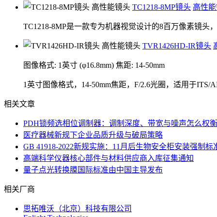
TC1218-8MP镜头
高性能
TC1218-8MP是一款专为机器视觉设计的8百万像素
TVR1426HD-IR镜头
图像格式: 1英寸 (φ16.8mm)
焦距: 14-50mm
1英寸图像格式，14-50mm焦距，F/2.6光圈，适用于ITS
相关文章
PDH锁频选相位调制器：调制深度、带宽与噪声怎么权
医疗器械新规下企业品质升级与破局策略
GB 41918-2022新规实施：11月后生物安全柜安装强制
高端科学仪器核心部件与材料供应商入库征集通知
量子点光转换膜国际标准由中国主导发布
相关厂商
思拓唯沃（北京）科技有限公司