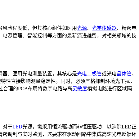
虽风险程度低，但其核心组件如医用
光源
、
光学传感器
、精密电
、电源管理、智能控制等方面的最新演进趋势，对相关领域的技
感器、医用光电测量装置，其核心是
光电二极管
或光电
晶体管
。
漂特性直接影响测量稳定性。同时，必须严格抑制环境光干扰，
过合理的PCB布局将数字电路与高
灵敏度
模拟电路进行区域隔
。对于
LED
光源，需采用恒流驱动而非恒压驱动，以消除LED正
精密调制与实时监测，这要求在驱动回路中集成高速光电反馈环