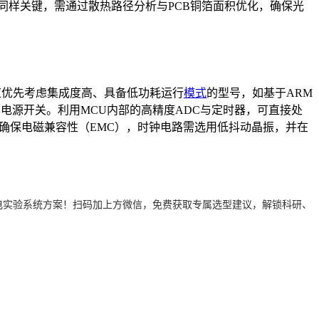
同样关键，需通过散热路径分析与PCB铜箔面积优化，确保光
应优先考虑集成度高、具备低功耗运行
模式
的型号，如基于ARM
控的电源开关。利用MCU内部的高精度ADC与定时器，可直接处
确保电磁兼容性（EMC），时钟电路需选用低抖动晶振，并在
能定制光电实验系统方案！扫码加上方微信，免费获取专属选型建议，解锁科研、