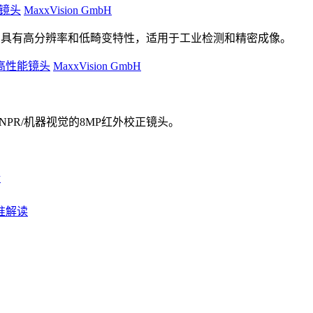
镜头
MaxxVision GmbH
镜头，具有高分辨率和低畸变特性，适用于工业检测和精密成像。
高性能镜头
MaxxVision GmbH
/ANPR/机器视觉的8MP红外校正镜头。
衡
标准解读