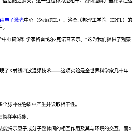
，信息随之消失，这一过程称为退相干。如何理解并最终掌控这
由电子激光
中心（SwissFEL）、洛桑联邦理工学院（EPFL）的
性。
学中心资深科学家格雷戈尔·克诺普表示。“这为我们提供了观察
功实现了X射线四波混频技术——这项实验是全世界科学家几十年
多个脉冲在物质中产生并读取相干性。
生物样本成像。
方法能揭示原子或分子整体间的相互作用及其与环境的交互，而X