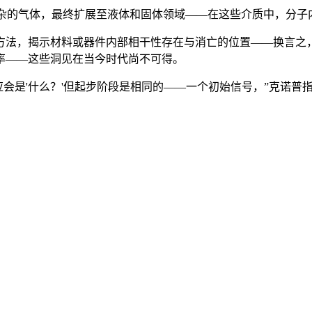
于更复杂的气体，最终扩展至液体和固体领域——在这些介质中，分
方法，揭示材料或器件内部相干性存在与消亡的位置——换言之
率——这些洞见在当今时代尚不可得。
的反应会是'什么？'但起步阶段是相同的——一个初始信号，”克诺