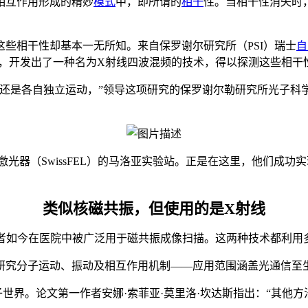
相互作用形成的精妙
模式
中，即所谓的
相干
性。当相干性消失时
些相干性却基本一无所知。来自保罗谢尔研究所（PSI）瑞士
自
学，开发出了一种名为X射线四波混频的技术，得以探测这些相干
还是各自独立运动，
”领导这项研究的保罗谢尔勒研究所光子科
子激光器（SwissFEL）的马洛亚实验站。正是在这里，他们成
类似核磁共振，但使用的是X射线
后者如今在医院中被广泛用于磁共振成像扫描。这两种技术都利用
研究分子运动、振动及相互作用机制——应用范围涵盖光通信至
子世界。论文第一作者
安娜·索菲亚·莫里洛·坎达斯
指出：“其他