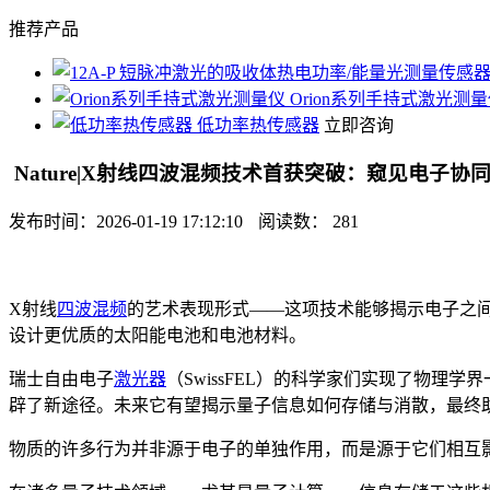
推荐产品
Orion系列手持式激光测
低功率热传感器
立即咨询
Nature|X射线四波混频技术首获突破：窥见电子
发布时间：2026-01-19 17:12:10
阅读数： 281
X射线
四波混频
的艺术表现形式——这项技术能够揭示电子之
设计更优质的太阳能电池和电池材料。
瑞士自由电子
激光器
（SwissFEL）的科学家们实现了物理
辟了新途径。未来它有望揭示量子信息如何存储与消散，最终
物质的许多行为并非源于电子的单独作用，而是源于它们相互