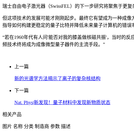
瑞士自由电子激光器（SwissFEL）的下一步研究将聚焦
但这项技术的发展可能才刚刚起步。最终它有望成为一种成像
指导如何构建更稳定的量子比特并降低未来量子计算机的错误
“若在1960年代有人问'能否对我的膝盖做核磁共振'，当时
频技术终将成为成像微型量子器件的主流手段。”
上一篇
新的光谱学方法揭示了离子的复杂核结构
下一篇
Nat. Phys|新发现！量子材料中发现新物质状态
相关产品
图片
名称
分类
制造商
参数
描述