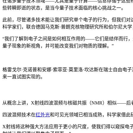
在诸多量子技术领域——尤其是量子计算——信息存储于这些
些转瞬即逝的状态，是当今量子技术面临的核心挑战之一。
此前，尽管诸多技术能让我们研究单个电子的行为，但我们对这
科学家们，联合德国马克斯·普朗克核物理研究所和伯尔尼大
“
我们了解到电子之间是如何相互作用的——它们是结伴而行，
量子现象的新视角，并可能改变我们对物质的理解。”
格雷戈尔·克诺普和安娜·索菲亚·莫里洛·坎达斯在瑞士自由电
来一直试图实现的。
从概念上讲，X射线四波混频与核磁共振（NMR）相似——
四波混频技术在
红外光
和可见光领域已相当成熟，科学家借此
X射线将这种强大方法应用于更小的尺度，使我们得以窥探电