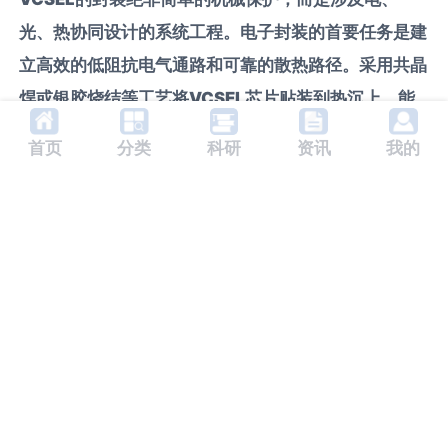
光、热协同设计的系统工程。电子封装的首要任务是建
立高效的低阻抗电气通路和可靠的散热路径。采用共晶
焊或银胶烧结等工艺将VCSEL芯片贴装到热沉上，能
有效降低热阻。封装内部的键合线长度和直径需精确控
首页
分类
科研
资讯
我的
制，以平衡电流承载能力与寄生电感。对于阵列型
VCSEL，各发光单元电流分布的一致性至关重要，这
需要在封装基板层面进行精密的电路布线设计。此外，
封装窗口材料的光学特性、以及驱动电路可能产生的电
磁干扰（EMI）对VCSEL本身及其周边模拟电路的潜
在影响，都必须在封装结构设计阶段予以充分考虑和屏
蔽，这是确保整个光电系统长期稳定工作的工程关键。
想快速搞定光电产品选型、对接全球 3000 + 优质厂商？光电查凭