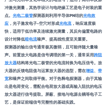
冲激光测量，其热学设计与电绝缘工艺是电子封装的重
点。
光电二极管
探测器则利用半导体PN结的
光电效
应
，光子激发电子-空穴对形成
光电流
，响应速度极
快，适用于低功率及连续激光测量，其反向偏置电路的
设计对降低
暗电流
噪声、提高线性度至关重要。
探测器的输出信号通常极其微弱，且可能伴随大量噪
声。前置放大电路是信号调理的第一关，通常采用
跨阻
放大器
结构将光电二极管的光电流转换为电压信号。放
大器的反馈电阻值与运算放大器的选型，需在
增益
、
带
宽
和噪声之间取得平衡。对于热释电探测器，由于其输
出是电荷变化，需配合电荷放大器或高输入阻抗的电压
放大器进行信号提取。屏蔽、接地与电源去耦等电子工
艺，是保证前端信号完整性的基础实践。