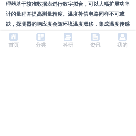
理器基于校准数据表进行数字拟合，可以大幅扩展功率
计的量程并提高测量精度。温度补偿电路同样不可或
缺，探测器的响应度会随环境温度漂移，集成温度传感
器并设计补偿算法，是保证仪器长期稳定性的标准做
法。
首页
分类
科研
资讯
我的
三、最终功率读数如何实现校准
与显示？
功率读数的溯源性依赖于严谨的校准链。在电子层面，
仪器内部会集成高稳定度的参考电压源，用于校准
ADC的基准。校准过程实质上是建立输入光功率与最
终输出数字码值之间的精确映射关系。工程师需要通过
标准激光功率计进行比对校准，获取一系列离散的校准