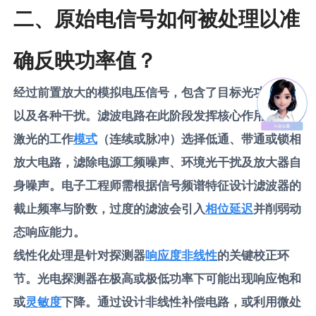
二、原始电信号如何被处理以准
确反映功率值？
经过前置放大的模拟电压信号，包含了目标光功率信息
以及各种干扰。滤波电路在此阶段发挥核心作用，根据
激光的工作
模式
（连续或脉冲）选择低通、带通或锁相
放大电路，滤除电源工频噪声、环境光干扰及放大器自
身噪声。电子工程师需根据信号频谱特征设计滤波器的
截止频率与阶数，过度的滤波会引入
相位延迟
并削弱动
态响应能力。
线性化处理是针对探测器
响应度
非线性
的关键校正环
节。光电探测器在极高或极低功率下可能出现响应饱和
或
灵敏度
下降。通过设计非线性补偿电路，或利用微处