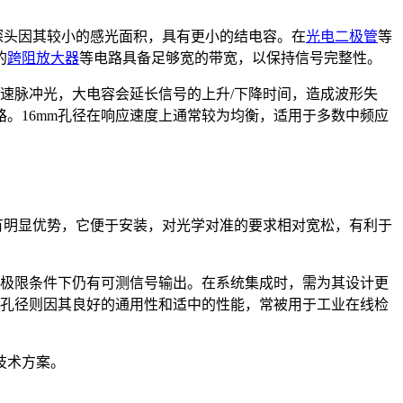
径探头因其较小的感光面积，具有更小的结电容。在
光电二极管
等
的
跨阻放大器
等电路具备足够宽的带宽，以保持信号完整性。
速脉冲光，大电容会延长信号的上升/下降时间，造成波形失
。16mm孔径在响应速度上通常较为均衡，适用于多数中频应
有明显优势，它便于安装，对光学对准的要求相对宽松，有利于
在极限条件下仍有可测信号输出。在系统集成时，需为其设计更
m孔径则因其良好的通用性和适中的性能，常被用于工业在线检
技术方案。