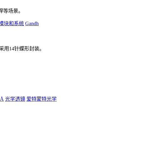
焊等场景。
模块和系统
Gandh
，采用14针蝶形封装。
5Å
光学透镜
爱特蒙特光学