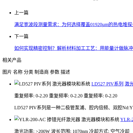
上一篇
满足宽波段测量需求：为何选择覆盖01920µm的热电堆
下一篇
如何实现精密控制？解析材料加工工艺：用能量计做脉冲
相关产品
图片
名称
分类
制造商
参数
描述
LD527 PIV系列
激
重复频率: 0-2.20
重复频率: 0-2.20
重复频率: 0-2.20
LD527 PIV系列是一种二极管泵浦、腔内倍频、双腔Nd
YLR
激光功率: >200W
波长范围: 1070nm
冷却方式: 空气冷却