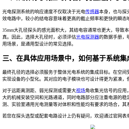
光电探测系统的响应速度不仅取决于光电
传感器
本身，也与探
效电路中，较小的结电容意味着更高的截止频率和更快的瞬态
35mm大孔径探头的感光面积大，其结电容通常也更大，导致
真。因此，选择大孔径时，必须评估
光电探测器
的数据手册，
用场景，是通用型设计的常见选择。
三、在具体应用场景中，如何基于系统集
最终孔径的选择必须服务于整体光电系统的集成目标。在空间受
实现设备的小型化。其对应的电子模块也可设计得更为紧凑，
对于远距离测距、弱光探测或需要大
视场
角收集光信号的应用
大的机械安装空间和光路通道，同时电路部分应注重电源的稳定
测、实验室通用光电测量等对体积和性能均有要求的场合，其
若您在探头选型或配套电路设计上仍有疑问，欢迎通过官网表