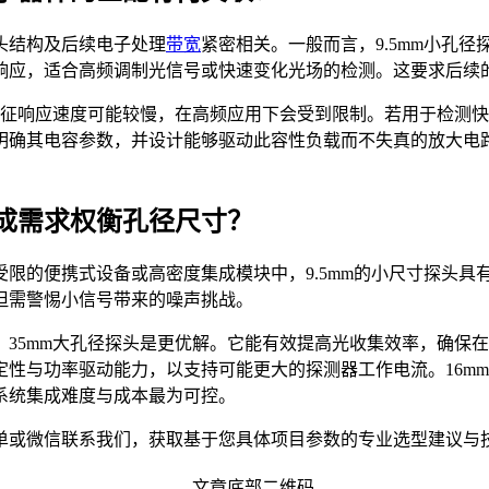
头结构及后续电子处理
带宽
紧密相关。一般而言，9.5mm小孔
响应，适合高频调制光信号或快速变化光场的检测。这要求后续
本征响应速度可能较慢，在高频应用下会受到限制。若用于检测快
明确其电容参数，并设计能够驱动此容性负载而不失真的放大电路
成需求权衡孔径尺寸？
限的便携式设备或高密度集成模块中，9.5mm的小尺寸探头具
但需警惕小信号带来的噪声挑战。
，35mm大孔径探头是更优解。它能有效提高光收集效率，确保
性与功率驱动能力，以支持可能更大的探测器工作电流。16m
系统集成难度与成本最为可控。
单或微信联系我们，获取基于您具体项目参数的专业选型建议与