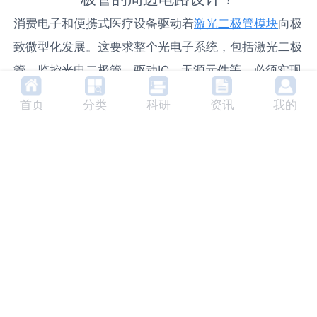
消费电子和便携式医疗设备驱动着
激光二极管模块
向极
致微型化发展。这要求整个光电子系统，包括激光二极
管、监控光电二极管、驱动IC、无源元件等，必须实现
高度集成。系统级封装或光电共封装技术成为主流，将
首页
分类
科研
资讯
我的
光学元件与CMOS驱动电路集成在同一衬底或封装内。
这对电子设计而言，意味着必须解决混合信号电路在极
小空间内的干扰问题，以及硅光芯片与III-V族激光器异
质集成带来的电气接口和功耗管理挑战。 智能化是另
一显著趋势。新一代激光二极管模块正集成更多内置诊
断功能，如实时监测
光功率
、背
光电流
和结温，并通过
I2C、SPI等数字接口上报。这要求驱动电路从简单
的“提供电流”角色，演变为一个具备数字通信能力的智
能电源管理器。工程师需要设计复杂的状态机逻辑，实