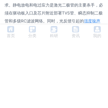
与反馈控制；后端可能需要高速调制电路以满足通信需
求。静电放电和电过应力是激光二极管的主要杀手，必
须在驱动板入口及芯片附近部署TVS管、瞬态抑制二极
管和多级RC滤波网络。同时，光反馈引起的
强度噪声
也需要通过光学隔离器与电路噪声抑制相结合的方式来
首页
分类
科研
资讯
我的
解决。科研实践表明，一个优秀的集成方案需要建立精
确的SPICE模型与热模型进行联合仿真，在电路布局上
严格区分模拟地、数字地和大电流路径，以最小化电磁
干扰，确保激光输出信号的纯净度与系统长期运行的鲁
棒性。
若您在激光二极管选型、定制化驱动板或整套科研解决
方案上需要专业支持，欢迎通过官网表单或微信与我们
取得联系，我们的工程师团队将为您提供贴合项目需求
的技术咨询。