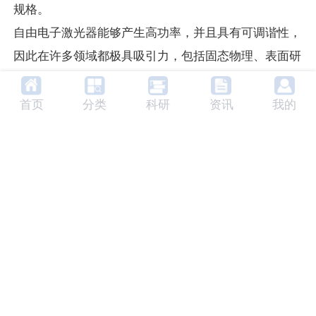
· 在传统光源无法触及的波长范围内，具有极高的性能
规格。
自由电子激光器能够产生高功率，并且具有可调谐性，
因此在许多领域都极具吸引力，包括固态物理、表面研
究、生物物理科学、化学技术、材料科学、
非线性
光谱
首页
分类
科研
资讯
我的
学
、冲击物理、固体密度等离子体和化学工程。
FEL奖获得者
除了自由电子激光器（FEL）的发明者约翰·马迪
（John Madey，1988年首届FEL奖获得者）之外，还
有31位杰出科学家因其贡献而荣获该奖项。完整名单
请点击
此处
查看。以下列出部分其他著名获奖者、获奖
年份及其成就：
· Robert Phillips（1992 年）——因开发 Ubitron 而获