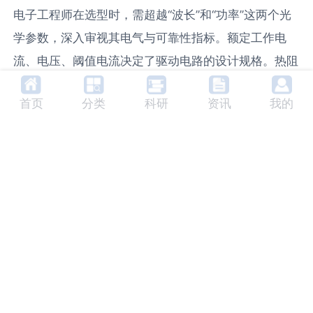
电子工程师在选型时，需超越“波长”和“功率”这两个光
学参数，深入审视其电气与可靠性指标。额定工作电
流、电压、阈值电流决定了驱动电路的设计规格。热阻
（Rth）是关键参数，它表征了芯片到热沉或外壳的散
首页
分类
科研
资讯
我的
热能力，结合最大允许结温，可计算出在特定环境温度
下的最大安全工作功率。长期可靠性由平均无故障时间
（MTTF）描述，它通常基于加速老化试验数据，并强
烈依赖于工作结温，遵循“阿伦尼乌斯”模型，结温每降
低10-15℃，寿命可延长一倍。 在系统电路板布局时，
需将泵浦激光器驱动模块视为高速模拟电路进行对待。
电源去耦电容必须就近放置，以滤除高频噪声；驱动电
流路径应尽可能短而宽，减少寄生电感；反馈信号线需
远离噪声源，做好屏蔽。整个供电电源的EMI设计也需