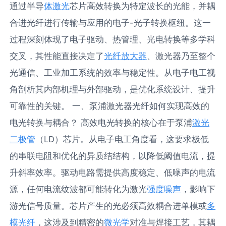
通过半导
体激光
芯片高效转换为特定波长的光能，并耦
合进光纤进行传输与应用的电子-光子转换枢纽。这一
过程深刻体现了电子驱动、热管理、光电转换等多学科
交叉，其性能直接决定了
光纤放大器
、激光器乃至整个
光通信、工业加工系统的效率与稳定性。从电子电工视
角剖析其内部机理与外部驱动，是优化系统设计、提升
可靠性的关键。 一、泵浦激光器光纤如何实现高效的
电光转换与耦合？ 高效电光转换的核心在于泵浦
激光
二极管
（LD）芯片。从电子电工角度看，这要求极低
的串联电阻和优化的异质结结构，以降低阈值电流，提
升斜率效率。驱动电路需提供高度稳定、低噪声的电流
源，任何电流纹波都可能转化为激光
强度噪声
，影响下
游光信号质量。芯片产生的光必须高效耦合进单模或
多
模光纤
，这涉及到精密的
微光学
对准与焊接工艺，其耦