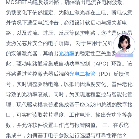
MOSFET构建反馈环路，确保输出电流在电网波动、
负载变化下依然恒定。为防止激光器在上电、断电或意
外情况下遭受电流冲击，必须设计软启动与缓关断电
路，以及过流、过压、反压等保护电路，这些是保障昂
贵激光芯片安全的电子屏障。 对于应用于光纤放大器
的泵浦激光器，其输出
光功率
的稳定性至关重要。因
此，驱动电路通常集成自动功率控制（APC）环路。该
环路通过监控激光器后端的
光电二极管
（PD）反馈信
号，实时调整驱动电流，以抵消因温度变化、器件老化
导致的光功率衰减。同时，为实现远程监控与智能化管
理，现代驱动模块普遍集成基于I2C或SPI总线的数字接
口，可实时读取芯片温度、工作电流、输出光功率等参
数，并允许软件设置工作点与报警阈值。 三、在系统
集成中，如何基于电子参数进行选型与可靠性评估？